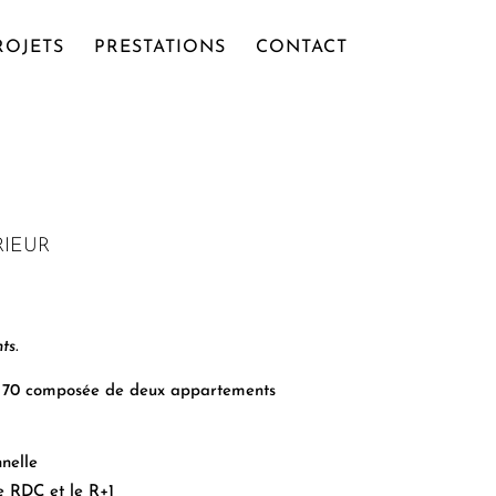
ROJETS
PRESTATIONS
CONTACT
RIEUR
ts.
s 70 composée de deux appartements
nnelle
e RDC et le R+1